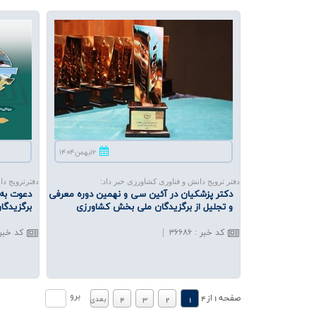
۱۲بهمن۱۴۰۴
دفتر ترویج دانش و فناوری کشاورزی خبر داد:
دفترترویج دا
دكتر پزشكیان‌ در آئین سی و نهمین دوره معرفی
دعوت به 
و تجلیل از برگزیدگان ملی بخش كشاورزی
برگزیدگ
کد خبر
:
۳۶۶۸۶
|
کد خبر
.
.
برو
صفحه
1
از
4
1
2
3
4
بعدي