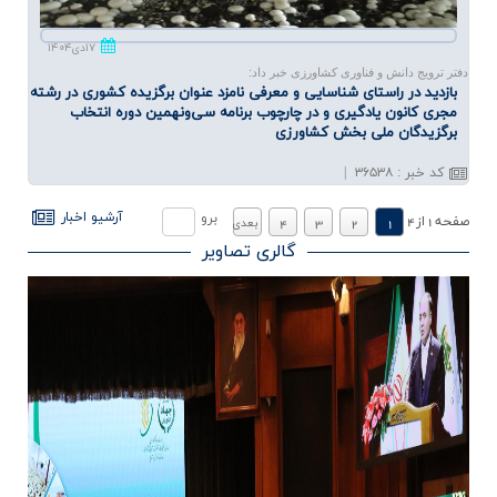
۱۷دی۱۴۰۴
دفتر ترویج دانش و فناوری کشاورزی خبر داد:
بازدید در راستای شناسایی و معرفی نامزد عنوان برگزیده كشوری در رشته
مجری كانون یادگیری و در چارچوب برنامه‌ سی‌ونهمین دوره انتخاب
برگزیدگان ملی بخش كشاورزی
کد خبر
:
۳۶۵۳۸
|
.
.
آرشيو اخبار
برو
صفحه
1
از
4
1
2
3
4
بعدي
گالری تصاویر